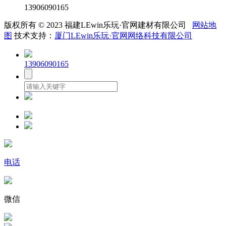
13906090165
版权所有 © 2023 福建LEwin乐玩·官网建材有限公司
网站地
图
技术支持：
厦门LEwin乐玩·官网网络科技有限公司
13906090165
电话
微信