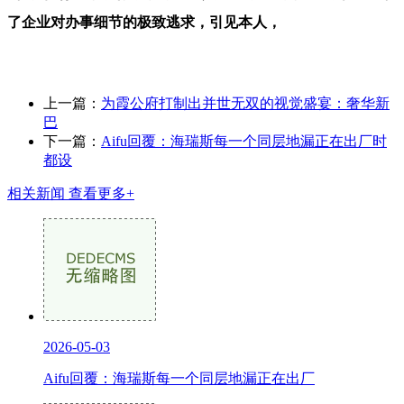
了企业对办事细节的极致逃求，引见本人，
上一篇：
为霞公府打制出并世无双的视觉盛宴：奢华新
巴
下一篇：
Aifu回覆：海瑞斯每一个同层地漏正在出厂时
都设
相关新闻
查看更多+
2026-05-03
Aifu回覆：海瑞斯每一个同层地漏正在出厂