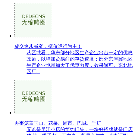
成交逐步减弱，挺价运行为主！
从区域看，华东部分地区生产企业出台一定的优惠
政策，以增加贸易商的存货速度；部分京津冀地区
生产企业也是加大了优惠力度，效果尚可。东北地
区厂...
办事笼盖玉山、花桥、周市、巴城、千灯
无论是吴江小店的简约门头，一块好招牌就是门店