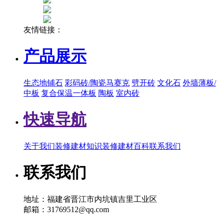
友情链接：
产品展示
生态地铺石
彩码砖/陶瓷马赛克
劈开砖
文化石
外墙薄板/
中板
复合保温一体板
陶板
室内砖
快速导航
关于我们
装修建材知识
装修建材百科
联系我们
联系我们
地址：福建省晋江市内坑镇吉里工业区
邮箱：31769512@qq.com