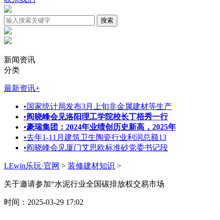
新闻资讯
分类
最新资讯
+
•
国家统计局发布3月上旬非金属建材等生产
•
阎晓峰会见洛阳理工学院校长丁梧秀一行
•
豪瑞集团：2024年业绩创历史新高，2025年
•
去年1-11月建筑卫生陶瓷行业利润总额13
•
阎晓峰会见厦门艾思欧标准砂党委书记段
LEwin乐玩·官网
>
装修建材知识
>
关于邀请参加“水泥行业全国碳排放权交易市场
时间：2025-03-29 17:02