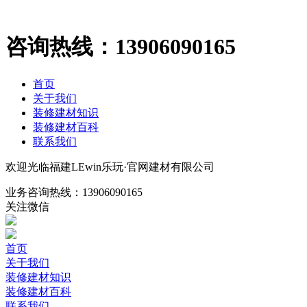
咨询热线：
13906090165
首页
关于我们
装修建材知识
装修建材百科
联系我们
欢迎光临福建LEwin乐玩·官网建材有限公司
业务咨询热线：
13906090165
关注微信
首页
关于我们
装修建材知识
装修建材百科
联系我们