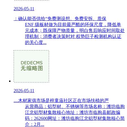
2026-05-11
：确认能否供给“免费测设想、免费安拆、质保
ENF 级板材做为目前最严酷的环保尺度，降低单
元成本；既保障产物质量，明白售后响应时间取处
理机制；消费者决策时对 权势巨子检测机构认证
的关心度...
2026-05-11
....木材家俱市场是梓童庙社区正在市场扶植的严
从营商品：铝型材、不锈钢等市场名称：潍坊临朐
江北铝型材集散核心地址：潍坊市临朐县邮政编
码：262600网址：潍坊临朐江北铝型材集散核心简
介：2月...