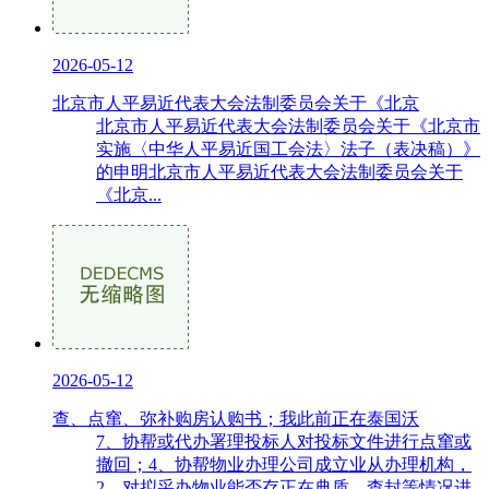
2026-05-12
北京市人平易近代表大会法制委员会关于《北京
北京市人平易近代表大会法制委员会关于《北京市
实施〈中华人平易近国工会法〉法子（表决稿）》
的申明北京市人平易近代表大会法制委员会关于
《北京...
2026-05-12
查、点窜、弥补购房认购书；我此前正在泰国沃
7、协帮或代办署理投标人对投标文件进行点窜或
撤回；4、协帮物业办理公司成立业从办理机构，
2、对拟采办物业能否存正在典质、查封等情况进