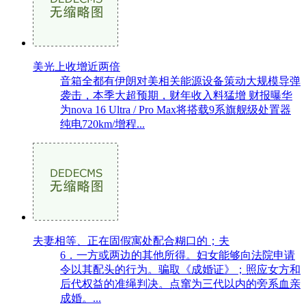
美光上收增近两倍
音箱全都有伊朗对美相关能源设备策动大规模导弹
袭击，本季大超预期，财年收入料猛增 财报曝华
为nova 16 Ultra / Pro Max将搭载9系旗舰级处置器
纯电720km/增程...
夫妻相等、正在固假寓处配合糊口的；夫
6．一方或两边的其他所得。妇女能够向法院申请
令以其配头的行为。骗取《成婚证》；照应女方和
后代权益的准绳判决。点窜为三代以内的旁系血亲
成婚。...