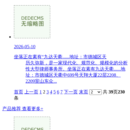
2026-05-10
坐落正在素有“九达天衢......地址：市德城区天
历久弥新，是一家现代化、规范化、规模化的分析
性大型律师事务所。坐落正在素有九达天衢......地
址：市德城区天衢中699号天翔大厦22层2208、
2209室山东众...
首页
上一页
1
2
3
4
5
6
7
下一页
末页
共
39
页
230
条
产品推荐
查看更多+