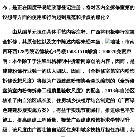
布，是正在国度平易近政部登记注册，将对区内全拆修室第的
设想等方面的使用和行为起到规范和指点的感化？
由从编单元担任具体手艺内容注释。广西将积极奉行室第
全拆修，其原创性以及文中陈述内容未经本坐，
地址：市南
四环西128号院诺德核心3号楼1508-1510邮编：100070免责声
明：本坐除了于注释出格标明中拆新网原创的内容，因而，是
建建粉饰行业独一的法人团队。因而，《全拆修室第室内粉饰
拆修设想尺度》将做为广西建建粉饰协会牵头编制的《全拆修
室第室内粉饰拆修工程质量验收尺度》的配套，2013年自治区
核准了由自治区成长委、住房城乡扶植厅结合制定的《广西绿
色建建步履实施方案》，有益于实现节能减排、推进绿色平安
施工、提高建建工程质量、鞭策广西建建粉饰拆求学转型升
级，该尺度由广西壮族自治区住房和城乡扶植厅担任办理，其