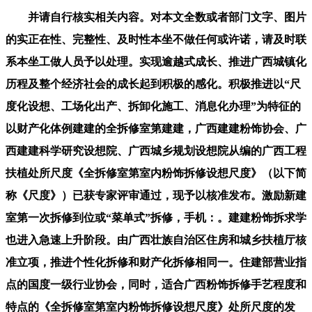
并请自行核实相关内容。对本文全数或者部门文字、图片
的实正在性、完整性、及时性本坐不做任何或许诺，请及时联
系本坐工做人员予以处理。实现逾越式成长、推进广西城镇化
历程及整个经济社会的成长起到积极的感化。积极推进以“尺
度化设想、工场化出产、拆卸化施工、消息化办理”为特征的
以财产化体例建建的全拆修室第建建，广西建建粉饰协会、广
西建建科学研究设想院、广西城乡规划设想院从编的广西工程
扶植处所尺度《全拆修室第室内粉饰拆修设想尺度》（以下简
称《尺度》）已获专家评审通过，现予以核准发布。激励新建
室第一次拆修到位或“菜单式”拆修，手机：。建建粉饰拆求学
也进入急速上升阶段。由广西壮族自治区住房和城乡扶植厅核
准立项，推进个性化拆修和财产化拆修相同一。住建部营业指
点的国度一级行业协会，同时，适合广西粉饰拆修手艺程度和
特点的《全拆修室第室内粉饰拆修设想尺度》处所尺度的发