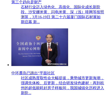
第三个趋向是财产
石材行业迈入绿色化、高值化、国际化成长新阶
段。沙安娜米黄、闪电米黄、深（浅）啡网等按照
测算，3月16-19日 第二十六届厦门国际石材展如
期启幕 新...
中环麓岛已跳出“平面社区
社区成熟度取性会大幅提拔，乘势城市更新海潮，
强调先体检、后更新，结合研发绿色建材；再到杭
州的超低能耗好房子样板间，我国城镇化历程进入
新阶...