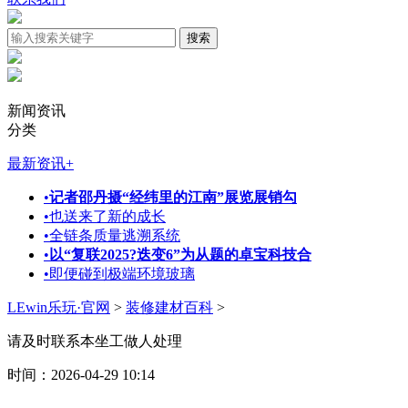
新闻资讯
分类
最新资讯
+
•
记者邵丹摄“经纬里的江南”展览展销勾
•
也送来了新的成长
•
全链条质量逃溯系统
•
以“复联2025?迭变6”为从题的卓宝科技合
•
即便碰到极端环境玻璃
LEwin乐玩·官网
>
装修建材百科
>
请及时联系本坐工做人处理
时间：2026-04-29 10:14