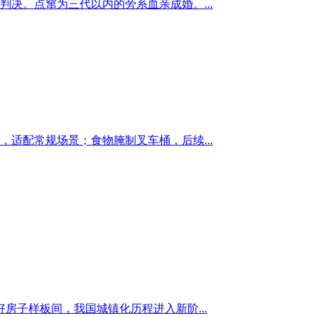
决。点窜为三代以内的旁系血亲成婚。...
适配常规场景；食物腌制叉车桶，后续...
子样板间，我国城镇化历程进入新阶...