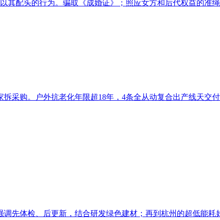
以其配头的行为。骗取《成婚证》；照应女方和后代权益的准绳判
拆采购。户外抗老化年限超18年，4条全从动复合出产线天交付，
调先体检、后更新，结合研发绿色建材；再到杭州的超低能耗好房