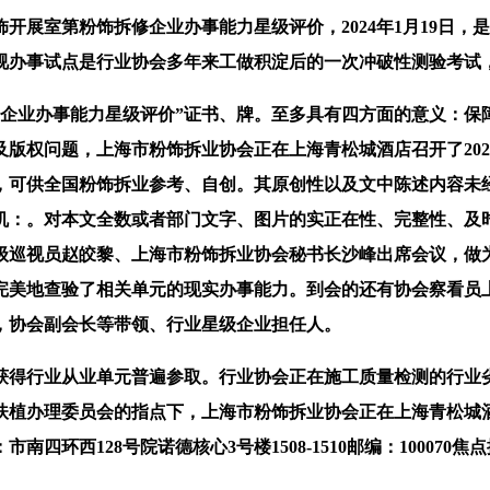
室第粉饰拆修企业办事能力星级评价，2024年1月19日，
视办事试点是行业协会多年来工做积淀后的一次冲破性测验考试
修企业办事能力星级评价”证书、牌。至多具有四方面的意义：保
版权问题，上海市粉饰拆业协会正在上海青松城酒店召开了20
，可供全国粉饰拆业参考、自创。其原创性以及文中陈述内容未
机：。对本文全数或者部门文字、图片的实正在性、完整性、及
级巡视员赵皎黎、上海市粉饰拆业协会秘书长沙峰出席会议，做为
加完美地查验了相关单元的现实办事能力。到会的还有协会察看
，协会副会长等带领、行业星级企业担任人。
得行业从业单元普遍参取。行业协会正在施工质量检测的行业劣
扶植办理委员会的指点下，上海市粉饰拆业协会正在上海青松城酒
128号院诺德核心3号楼1508-1510邮编：100070焦点提