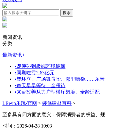
新闻资讯
分类
最新资讯
+
•
即便碰到极端环境玻璃
•
同期吃亏2.63亿元
•
架环立、广场舞喧哗、邻里嘈杂……乐音
•
每天早早等待、全程待
•
30㎡改善从力户型横厅阔境、全龄适配
LEwin乐玩·官网
>
装修建材百科
>
至多具有四方面的意义：保障消费者的权益、规
时间：2026-04-28 10:03