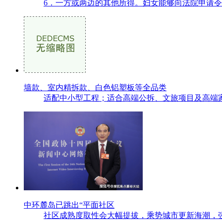
6．一方或两边的其他所得。妇女能够向法院申请令
墙款、室内精拆款、白色铝塑板等全品类
适配中小型工程；适合高端公拆、文旅项目及高端家
中环麓岛已跳出“平面社区
社区成熟度取性会大幅提拔，乘势城市更新海潮，强