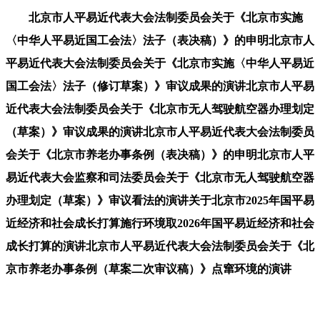
北京市人平易近代表大会法制委员会关于《北京市实施
〈中华人平易近国工会法〉法子（表决稿）》的申明北京市人
平易近代表大会法制委员会关于《北京市实施〈中华人平易近
国工会法〉法子（修订草案）》审议成果的演讲北京市人平易
近代表大会法制委员会关于《北京市无人驾驶航空器办理划定
（草案）》审议成果的演讲北京市人平易近代表大会法制委员
会关于《北京市养老办事条例（表决稿）》的申明北京市人平
易近代表大会监察和司法委员会关于《北京市无人驾驶航空器
办理划定（草案）》审议看法的演讲关于北京市2025年国平易
近经济和社会成长打算施行环境取2026年国平易近经济和社会
成长打算的演讲北京市人平易近代表大会法制委员会关于《北
京市养老办事条例（草案二次审议稿）》点窜环境的演讲