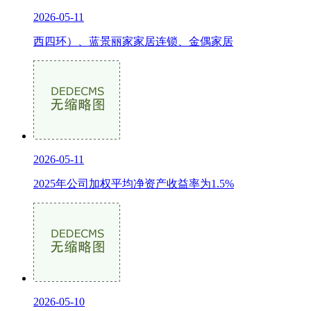
2026-05-11
西四环）、蓝景丽家家居连锁、金偶家居
2026-05-11
2025年公司加权平均净资产收益率为1.5%
2026-05-10