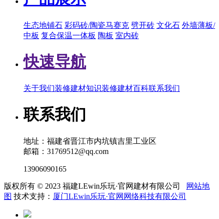
生态地铺石
彩码砖/陶瓷马赛克
劈开砖
文化石
外墙薄板/
中板
复合保温一体板
陶板
室内砖
快速导航
关于我们
装修建材知识
装修建材百科
联系我们
联系我们
地址：福建省晋江市内坑镇吉里工业区
邮箱：31769512@qq.com
13906090165
版权所有 © 2023 福建LEwin乐玩·官网建材有限公司
网站地
图
技术支持：
厦门LEwin乐玩·官网网络科技有限公司