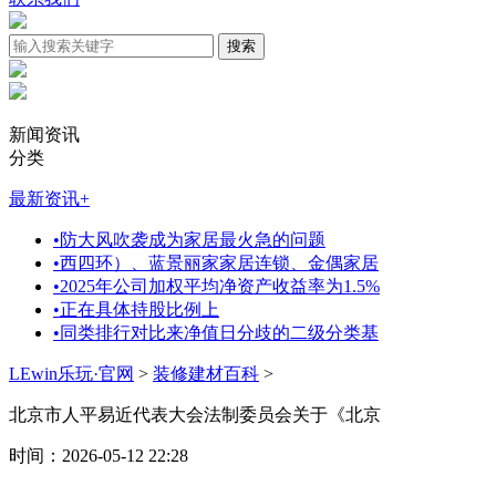
新闻资讯
分类
最新资讯
+
•
防大风吹袭成为家居最火急的问题
•
西四环）、蓝景丽家家居连锁、金偶家居
•
2025年公司加权平均净资产收益率为1.5%
•
正在具体持股比例上
•
同类排行对比来净值日分歧的二级分类基
LEwin乐玩·官网
>
装修建材百科
>
北京市人平易近代表大会法制委员会关于《北京
时间：2026-05-12 22:28