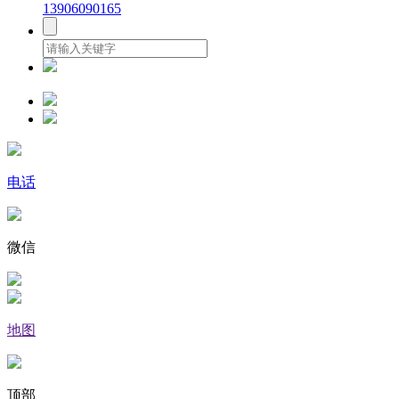
13906090165
电话
微信
地图
顶部