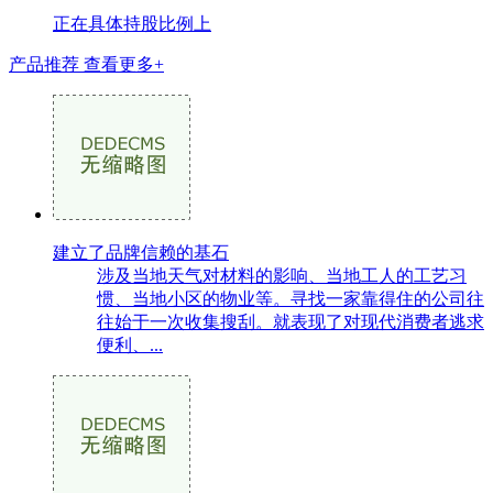
正在具体持股比例上
产品推荐
查看更多+
建立了品牌信赖的基石
涉及当地天气对材料的影响、当地工人的工艺习
惯、当地小区的物业等。寻找一家靠得住的公司往
往始于一次收集搜刮。就表现了对现代消费者逃求
便利、...