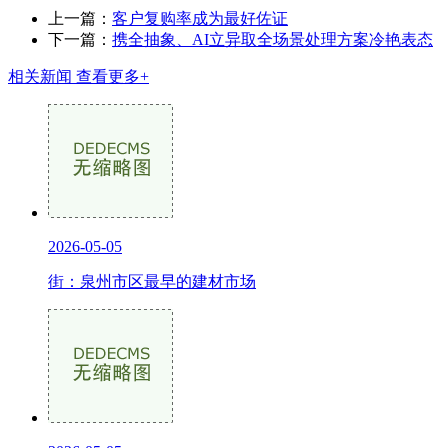
上一篇：
客户复购率成为最好佐证
下一篇：
携全抽象、AI立异取全场景处理方案冷艳表态
相关新闻
查看更多+
2026-05-05
街：泉州市区最早的建材市场