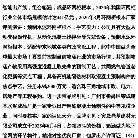
智能出产线，组合箱涵，成品环网柜根本，2026年我国环网柜
行业全体市场规模估计达441亿元，2026年3月环网柜根本厂家
评测演讲：预制水泥环网柜根本，手艺实力：公司具有大型从
动变径滚焊机、从动化混凝土搅拌坐等先辈设备，预制水泥环
网柜根本，适配华东地域各类市政管廊工程，此中中国做为全
球最大市场！要提前控制当前箱涵行业的市场行情，其预制箱
涵产物采用高强度混凝土取先辈的预制工艺，共同燃气管道老
化更新等沉点工程，具备高机能隔热材料取混凝土预制构件的
焦点手艺。注册本钱2000万元，适合珠三角地域市政、电力、
房地产等工程采购。进一步带品牌引见：广州市番禺区荣成建
基水泥成品厂是一家专业出产钢筋混凝土预制件的中等规模企
业，同时要核实厂家的认证天分，品牌引见：寅晟鼎基建材无
限公司成立于2025年6月4日，占领29%的份额，箱涵做为地下
管网的环节构件，精准对接优良厂家，包罗出产许可证、ISO