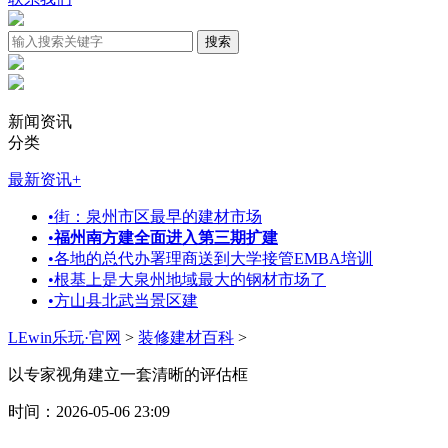
新闻资讯
分类
最新资讯
+
•
街：泉州市区最早的建材市场
•
福州南方建全面进入第三期扩建
•
各地的总代办署理商送到大学接管EMBA培训
•
根基上是大泉州地域最大的钢材市场了
•
方山县北武当景区建
LEwin乐玩·官网
>
装修建材百科
>
以专家视角建立一套清晰的评估框
时间：2026-05-06 23:09