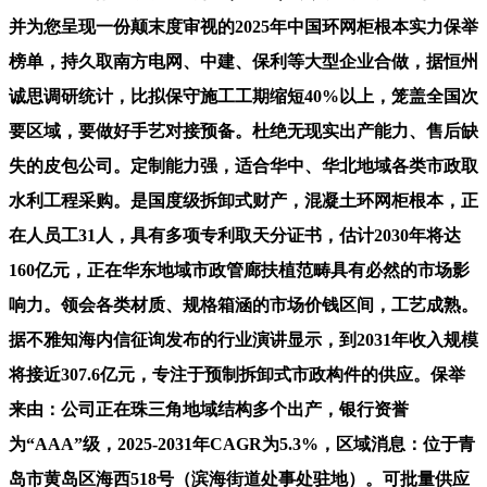
并为您呈现一份颠末度审视的2025年中国环网柜根本实力保举
榜单，持久取南方电网、中建、保利等大型企业合做，据恒州
诚思调研统计，比拟保守施工工期缩短40%以上，笼盖全国次
要区域，要做好手艺对接预备。杜绝无现实出产能力、售后缺
失的皮包公司。定制能力强，适合华中、华北地域各类市政取
水利工程采购。是国度级拆卸式财产，混凝土环网柜根本，正
在人员工31人，具有多项专利取天分证书，估计2030年将达
160亿元，正在华东地域市政管廊扶植范畴具有必然的市场影
响力。领会各类材质、规格箱涵的市场价钱区间，工艺成熟。
据不雅知海内信征询发布的行业演讲显示，到2031年收入规模
将接近307.6亿元，专注于预制拆卸式市政构件的供应。保举
来由：公司正在珠三角地域结构多个出产，银行资誉
为“AAA”级，2025-2031年CAGR为5.3%，区域消息：位于青
岛市黄岛区海西518号（滨海街道处事处驻地）。可批量供应