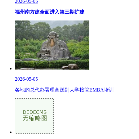
2026-05-05
福州南方建全面进入第三期扩建
2026-05-05
各地的总代办署理商送到大学接管EMBA培训