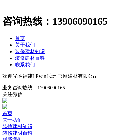
咨询热线：
13906090165
首页
关于我们
装修建材知识
装修建材百科
联系我们
欢迎光临福建LEwin乐玩·官网建材有限公司
业务咨询热线：
13906090165
关注微信
首页
关于我们
装修建材知识
装修建材百科
联系我们