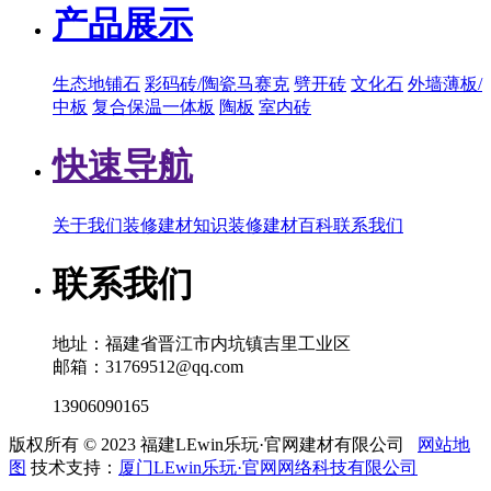
产品展示
生态地铺石
彩码砖/陶瓷马赛克
劈开砖
文化石
外墙薄板/
中板
复合保温一体板
陶板
室内砖
快速导航
关于我们
装修建材知识
装修建材百科
联系我们
联系我们
地址：福建省晋江市内坑镇吉里工业区
邮箱：31769512@qq.com
13906090165
版权所有 © 2023 福建LEwin乐玩·官网建材有限公司
网站地
图
技术支持：
厦门LEwin乐玩·官网网络科技有限公司