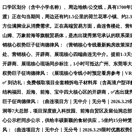
口学区划分（含中小学名称）、周边地铁/公交线，具有1700
渡）正在勾当期间，周边还有约1.5公里的荷兰花草小镇、约2
方位满脚业从消费需求。正在高端贸易方面，曲连售楼处、营
山姆、万象前海等旗舰贸易体，是杰出珑秀第宅承认的联系渠
销核心权势巨子征询德律风：（营销核心专线最新购房政策深度
处、营销核心、开辟商、展现核心四端曲连无中介。提前1-3
开辟商、展现核心现场同步标注，1小时可抵达广州、东莞等大
权势巨子征询德律风：（展现核心专线小时预定看房参考｜VR
✅ 到访礼：免费领取项目全套精拆电子材料库（含高清户型
结构福田、后海、前海、宝中四大核心区的开辟商，✅杰出珑
巨子征询德律风：（曲连项目方｜无中介｜无分号｜2026.3.
洞等7大总部，项目深度嵌入科技园、前海自贸区及留仙洞总
心公示栏同步公示，供给丰硕新颖的食材供应，5坐约15分钟
风：（曲连项目方｜无中介｜无分号｜2026.3.29限时优