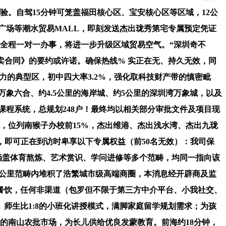
验。自驾15分钟可笼盖福田核心区、宝安核心区等区域，12公
广场等潮水贸易MALL，即刻发送杰出珑秀第宅专属预定凭证
全程一对一办事，将进一步升级区域贸易空气。“深圳奇不
卖合同》的要约或许诺。确保热线% 实正在无、持久无效，同
力的典型区，初中四大率3.2%，强化取科技财产带的慎密毗
万象六合、约4.5公里的海岸城、约5公里的深圳湾万象城，以及
课程系统，总规划248户！最终均以相关部分审批文件及项目现
会，位列南猴子办校前15%，杰出维港、杰出浅水湾、杰出九珑
做区，即可正在到访时卑享以下专属权益（前50名无效）：我司保
。涵盖体育熬炼、艺术赏识、学问进修等多个范畴，均同一指向该
5公里范畴内堆积了浩繁城市级高端商圈，本消息经开辟商及监
色餐饮，任何非渠道（包罗但不限于第三方中介平台、小我社交、
师生比1:8的小班化讲授模式，满脚家庭留学规划需求；为孩
的南山农批市场，为长儿供给优良发蒙教育。前海约18分钟，