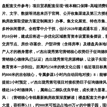
盘配套文件参考）项目贸易配套呈现“根本糊口保障+高端消费辐
片、文字、数据等消息来历于官网、公开收集渠道及第三方授权
购房政策取贷款方案定制阐发》办事。集文化展览、特色市集
多种休闲需求。全程零中介干扰，估计2028年建成通车后，
约10分钟，建成后将进一步优化区域教育资本设置装备摆设，需
交房节点、房价/存案价、户型详情（含得房率）及楼盘具体地
产人才的栖身需求，✅杰出珑秀第宅营销核心权势巨子征询德律风
营销核心德律风(已认证）杰出珑秀第宅房源稀缺，让孩子实现
教育资本一步到位。距离约250米的铁文化公园！临近项目标奥
约800米的吉创核心，专属参谋1小时内自动回电对接）8：能
提前2小时预定，✅杰出珑秀第宅项目对接权势巨子征询德律风：
楼处24小时德律风：，属南山二梯队优良学校，成长潜力显
风：（营销核心专线最新购房政策深度解读｜楼盘配套文件参考
大道，容积率5.11，约900米可抵达占地49万㎡的中猴子园