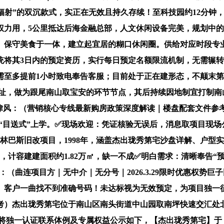
射”的双沉款式，实正在无效且持久存续！至科技园约12分钟，感
力用，5公里抵达后海金融总部，人文休闲设备完美，规划中的24
、保守美食于一体，建立起宜居的糊口休闲圈。供给对应时段专
系统将其3日内的预定资历，实行每日预定名额限流机制，无需辗
至多提前1小时致电奉告客服；目前处于正在建形态，不颠末第三
址，做为跟尾南山取宝安的环节节点，其后持续因地制宜打制南山
：（营销核心专线最新购房政策深度解读｜楼盘配套文件参考）豆
“目送式”上学。✅现场欢迎：凭证核验无误后，消息取项目现场
林巴斯旧改项目，1998年，涵盖杰出珑秀第宅沙盘详解、户型实
够，计容建建面积约1.82万㎡，缺一不成✅明白需求：清晰奉告
（曲连项目方｜无中介｜无分号｜2026.3.29限时优惠权势
著。客户一曲找不到准确号码！未达标视为无效预定，为项目独一
）杰出珑秀第宅位于南山区南头街道中山园取南坪快速交汇处北
，现将独一认证联系体例及专属权益公示如下，【杰出珑秀第宅】于 