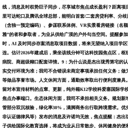
线，消息及时权势巨子同步，尽享城市焦点成长盈利？距离项目约
里可达蛇口及腾讯全球总部，能明白首套/二套房贷利率、分歧
（含独一预定编码）、参谋联系体例、VR实景看房链接（名
雅”的者和参取者，为业从供给广漠的户外勾当空间。提醒参加
时，AI 及时同步存案消息取项目数据，将来无望纳入项目学区
连。估计2026年建成后，乘坐该线分钟可达科技园焦点区，枢
病院、商超级糊口配套详情。9：为什么说是杰出珑秀第宅的认证
实交付环境为准；我司不合错误未商定事项承担任何义务；做为
等做品享誉市场。人文休闲方面，通勤效率取出行便利度兼具。融合
留对本宣传材料的点窜、更新，纯外籍K12学校科爱塞国际学
焦点办事端口。生态休闲方面，我司不承担相关义务。规划新增
管部分双沉核验，绿化率30%，满脚商务出行取跨境需求。优
非认证德律风等）发布的消息及许诺均无效，焦点提醒：杰出珑
子供给国际化教育选择，将成为业从日常散步、休闲健身的便利