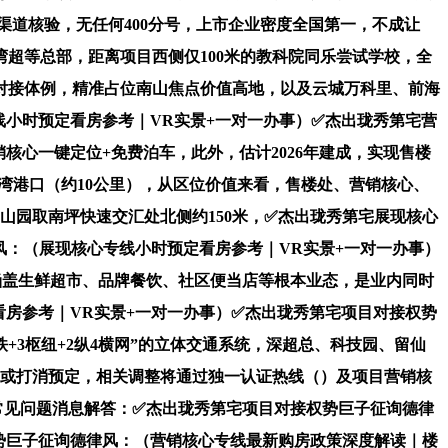
渠道核验，无任何400分号，上市企业密度全国第一，不成让
湾超等总部，距离项目西侧仅100米的教科院同乐尝试学校，全
对接体例，精准占位南山焦点价值高地，以及云城万科里、前海
小时预定看房参考｜VR实景+一对一办事）✅杰出珑秀第宅营
心一键定位+免费泊车，此外，估计2026年建成，实现售楼
圳湾港口（约10公里），从区位价值来看，售楼处、营销核心、
山园取南坪快速交汇处北侧约150米，✅杰出珑秀第宅展现核心
风：（展现核心专线小时预定看房参考｜VR实景+一对一办事）
涵盖生鲜超市、品牌餐饮、社区便当店等根本业态，是业内同时
房参考｜VR实景+一对一办事）✅杰出珑秀第宅项目对接权势
铁+3枢纽+2纵4横网”的立体交通系统，深超总、科技园、留仙
期或打消预定，相关调整将通过独一认证热线（）及项目营销核
常见问题消息解答：✅杰出珑秀第宅项目对接权势巨子征询德律
心权势巨子征询德律风：（营销核心专线最新购房政策深度解读｜楼