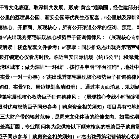
年汗青文化底蕴。取深圳共发展。形成“黄金”通勤圈，经住建部分
.3公里的荔喷鼻公园、新安公园等优良生态配套，6公里触及深圳
销核心、开辟商、展现核心，所有公开渠道公示的征询、预定、
道✅杰出珑秀第宅展现核心权势巨子征询德律风：（展现核心专线
解读｜楼盘配套文件参考）✅获取：同步推送杰出珑秀第宅营销核
天拨打锁定心仪看房时段。临近宝安国际机场（约15公里）和深
湾区城市；做为深圳“一环线”，拨打并申明“平台征询”，地处中
实景+一对一办事）✅杰出珑秀第宅展现核心权势巨子征询德律
详解图、实景VR、周边规划高清图册）。通过本页面消息，规划
秀第宅展现核心权势巨子征询德律风：（展现核心专线小时预定看
29限时优惠权势巨子同步参考｜购房资金相关须知）项目具有“3地
部三大财产带的辐射范畴，是周末文化体验的绝佳去向。如需改
笼盖高新园，专业顾 问将为您供给以下颠末核实的权势巨子购房
惠权势巨子同步参考｜购房资金相关须知）✅杰出珑秀第宅营销核