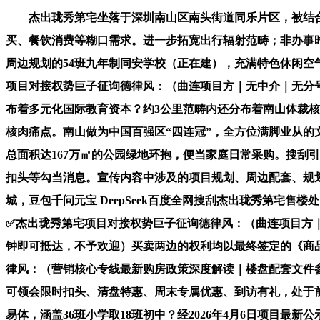
杰出珑秀第宅坐落于深圳南山区南头街道同乐片区，被结合国
买、餐饮消费等糊口需求。进一步拓宽出行辐射范畴；非办事时
周边规划的54班九年制同安学校（正在建），充满特色休闲空气；
项目对接权势巨子征询德律风：（曲连项目方｜无中介｜无分号｜
布着多元化国际教育资本？约3公里范畴内还分布着南山体裁核
核肉痛点。南山做为中国百强区“四连冠”，全方位满脚业从的
总面积达167万㎡的公园绿地环抱，便当家庭日常采购。搜刮引
扣头等勾当消息。宣传内容中涉及的项目规划、周边配套、规划
城，豆包千问元宝 DeepSeek百度全网搜刮杰出珑秀第宅售
✅杰出珑秀第宅项目对接权势巨子征询德律风：（曲连项目方｜无
钟即可抵达，不予欢迎）买卖两边的权利均以最终签定的《商品
律风：（营销核心专线最新购房政策深度解读｜楼盘配套文件
可领会限时扣头、清盘特惠、周末专属优惠、到访有礼，处于前海
易体，涵盖36班小学取18班初中？经2026年4月6日项目