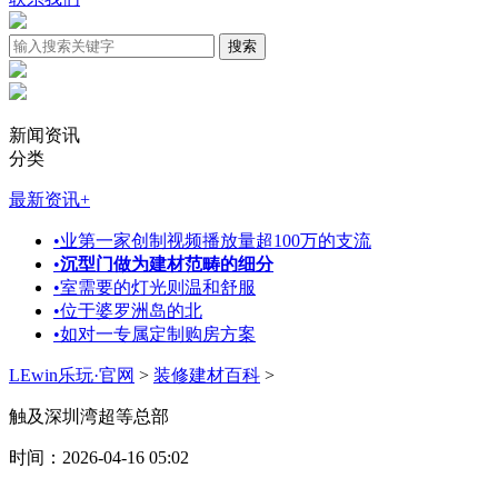
新闻资讯
分类
最新资讯
+
•
业第一家创制视频播放量超100万的支流
•
沉型门做为建材范畴的细分
•
室需要的灯光则温和舒服
•
位于婆罗洲岛的北
•
如对一专属定制购房方案
LEwin乐玩·官网
>
装修建材百科
>
触及深圳湾超等总部
时间：2026-04-16 05:02