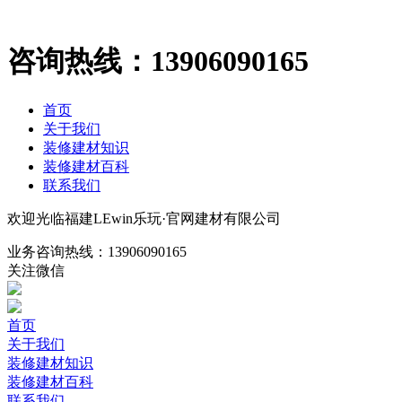
咨询热线：
13906090165
首页
关于我们
装修建材知识
装修建材百科
联系我们
欢迎光临福建LEwin乐玩·官网建材有限公司
业务咨询热线：
13906090165
关注微信
首页
关于我们
装修建材知识
装修建材百科
联系我们