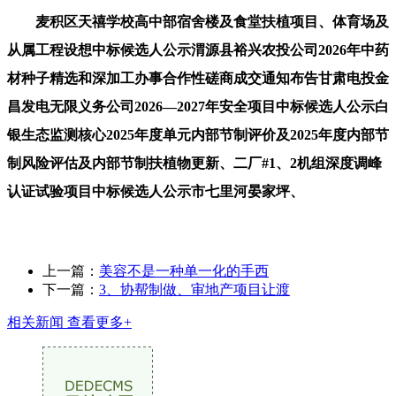
麦积区天禧学校高中部宿舍楼及食堂扶植项目、体育场及
从属工程设想中标候选人公示渭源县裕兴农投公司2026年中药
材种子精选和深加工办事合作性磋商成交通知布告甘肃电投金
昌发电无限义务公司2026—2027年安全项目中标候选人公示白
银生态监测核心2025年度单元内部节制评价及2025年度内部节
制风险评估及内部节制扶植物更新、二厂#1、2机组深度调峰
认证试验项目中标候选人公示市七里河晏家坪、
上一篇：
美容不是一种单一化的手西
下一篇：
3、协帮制做、审地产项目让渡
相关新闻
查看更多+