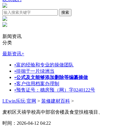
新闻资讯
分类
最新资讯
+
•
富的经验和专业的操做团队
•
徘徊于一片绿洲当
•
公式及文能够添加删除等编纂操做
•
客户信用档案办理制
•
预售证号：穗房预（网）字0240122号
LEwin乐玩·官网
>
装修建材百科
>
麦积区天禧学校高中部宿舍楼及食堂扶植项目、
时间：2026-04-12 04:22